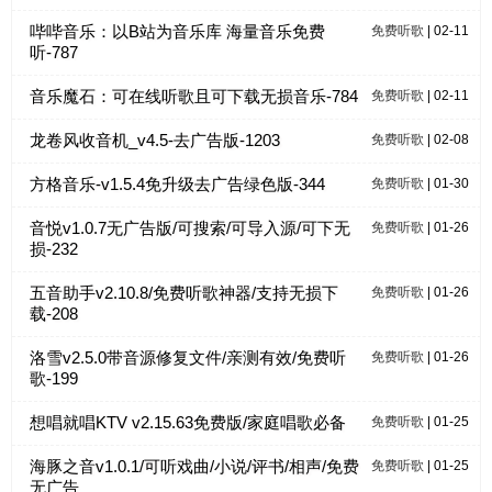
哔哔音乐：以B站为音乐库 海量音乐免费
免费听歌
| 02-11
听-787
音乐魔石：可在线听歌且可下载无损音乐-784
免费听歌
| 02-11
龙卷风收音机_v4.5-去广告版-1203
免费听歌
| 02-08
方格音乐-v1.5.4免升级去广告绿色版-344
免费听歌
| 01-30
音悦v1.0.7无广告版/可搜索/可导入源/可下无
免费听歌
| 01-26
损-232
五音助手v2.10.8/免费听歌神器/支持无损下
免费听歌
| 01-26
载-208
洛雪v2.5.0带音源修复文件/亲测有效/免费听
免费听歌
| 01-26
歌-199
想唱就唱KTV v2.15.63免费版/家庭唱歌必备
免费听歌
| 01-25
海豚之音v1.0.1/可听戏曲/小说/评书/相声/免费
免费听歌
| 01-25
无广告