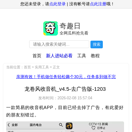
" />
您还未登录，请
点此登录
| 没有帐号请
点此注册
哦！
奇趣日
全网瓜料抢先看
搜索
首页
新人进站必看
工具
教程
当前位置：
首页
>
实用工具
> 正文
亲测有效！手机做任务轻松薅个30元，任务多到做不完
龙卷风收音机_v4.5-去广告版-1203
发布时间：2026-02-08 15:57:04
一款简易的收音机APP，目前已经去掉了广告，有此爱好
的朋友别错过。