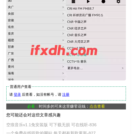
普通用户查看
请
登录
后查看，如没有帐号，请
注册
必看：
时间多的可来这里赚零花钱：
点击查看
您可能还会对这些文章感兴趣
空痕音乐v1.1免安装版 可下载无损 可在线听-836
一个免费在线听歌的网站 每天都有新歌更新-827