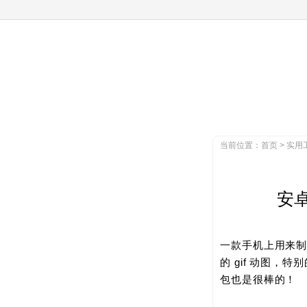
当前位置：
首页
>
实用
安卓
一款手机上用来制作
的 gif 动图，
包也是很棒的！