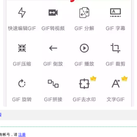
看
有帐号，请
注册