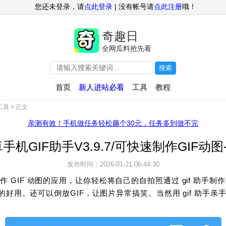
您还未登录，请
点此登录
| 没有帐号请
点此注册
哦！
奇趣日
全网瓜料抢先看
搜索
首页
新人进站必看
工具
教程
工具
> 正文
亲测有效！手机做任务轻松薅个30元，任务多到做不完
手机GIF助手V3.9.7/可快速制作GIF动图-
发布时间：2026-01-21 06:44:30
 GIF 动图的应用，让你轻松将自己的自拍照通过 gif 助手制
特别的好用。还可以倒放GIF，让图片异常搞笑。当然用 gif 助手