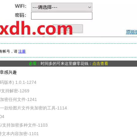
有帐号，请
注册
必看：
时间多的可来这里赚零花钱：
点击查看
章感兴趣
版本) 1.0.1-1274
支持解密-1269
持加密任何文件-1241
-一款给图片文件夹加密的工具-1114
04
/支持加密多种文件-1103
持文本内容加密-1101