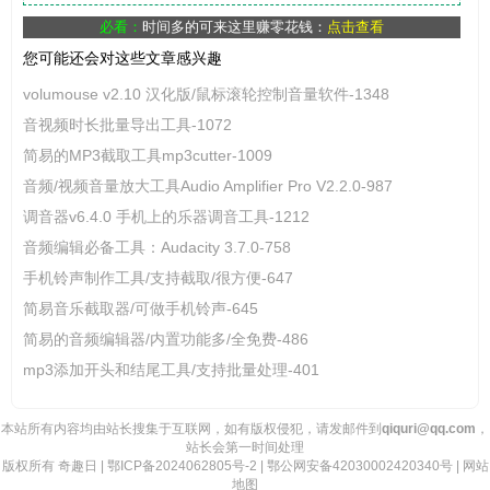
必看：
时间多的可来这里赚零花钱：
点击查看
您可能还会对这些文章感兴趣
volumouse v2.10 汉化版/鼠标滚轮控制音量软件-1348
音视频时长批量导出工具-1072
简易的MP3截取工具mp3cutter-1009
音频/视频音量放大工具Audio Amplifier Pro V2.2.0-987
调音器v6.4.0 手机上的乐器调音工具-1212
音频编辑必备工具：Audacity 3.7.0-758
手机铃声制作工具/支持截取/很方便-647
简易音乐截取器/可做手机铃声-645
简易的音频编辑器/内置功能多/全免费-486
mp3添加开头和结尾工具/支持批量处理-401
本站所有内容均由站长搜集于互联网，如有版权侵犯，请发邮件到
qiquri@qq.com
，
站长会第一时间处理
版权所有
奇趣日
|
鄂ICP备2024062805号-2
|
鄂公网安备42030002420340号
|
网站
地图