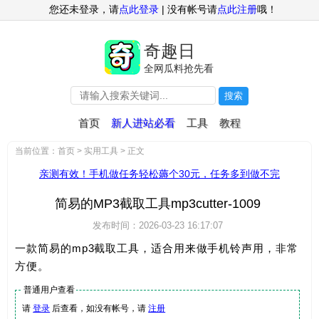
您还未登录，请
点此登录
| 没有帐号请
点此注册
哦！
奇趣日
全网瓜料抢先看
搜索
首页
新人进站必看
工具
教程
当前位置：
首页
>
实用工具
> 正文
亲测有效！手机做任务轻松薅个30元，任务多到做不完
简易的MP3截取工具mp3cutter-1009
发布时间：2026-03-23 16:17:07
一款简易的mp3截取工具，适合用来做手机铃声用，非常
方便。
普通用户查看
请
登录
后查看，如没有帐号，请
注册