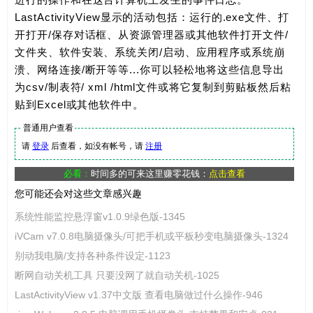
LastActivityView显示的活动包括：运行的.exe文件、打
开打开/保存对话框、从资源管理器或其他软件打开文件/
文件夹、软件安装、系统关闭/启动、应用程序或系统崩
溃、网络连接/断开等等...你可以轻松地将这些信息导出
为csv/制表符/ xml /html文件或将它复制到剪贴板然后粘
贴到Excel或其他软件中。
普通用户查看
请
登录
后查看，如没有帐号，请
注册
必看：
时间多的可来这里赚零花钱：
点击查看
您可能还会对这些文章感兴趣
系统性能监控悬浮窗v1.0.9绿色版-1345
iVCam v7.0.8电脑摄像头/可把手机或平板秒变电脑摄像头-1324
别动我电脑/支持各种条件设定-1123
断网自动关机工具 只要没网了就自动关机-1025
LastActivityView v1.37中文版 查看电脑做过什么操作-946