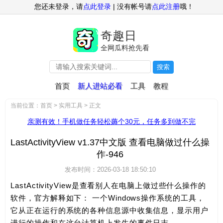
您还未登录，请
点此登录
| 没有帐号请
点此注册
哦！
奇趣日
全网瓜料抢先看
搜索
首页
新人进站必看
工具
教程
当前位置：
首页
>
实用工具
> 正文
亲测有效！手机做任务轻松薅个30元，任务多到做不完
LastActivityView v1.37中文版 查看电脑做过什么操
作-946
发布时间：2026-03-18 18:50:10
LastActivityView是查看别人在电脑上做过些什么操作的
软件，官方解释如下： 一个Windows操作系统的工具，
它从正在运行的系统的各种信息源中收集信息，显示用户
进行的操作和在这台计算机上发生的事件日志。